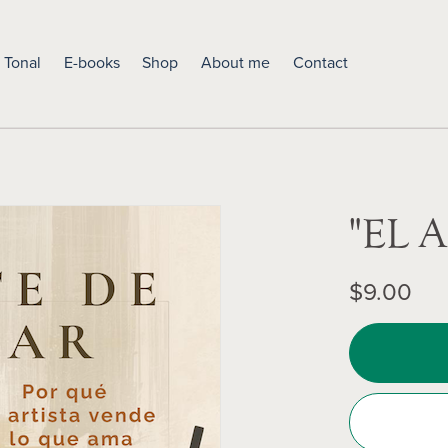
 Tonal
E-books
Shop
About me
Contact
"EL 
$9.00