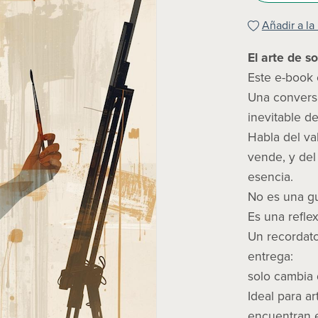
Añadir a la
El arte de s
Este e-book 
Una conversa
inevitable d
Habla del val
vende, y del
esencia.
No es una gu
Es una refle
Un recordato
entrega:
solo cambia 
Ideal para ar
encuentran e