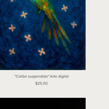
"Colibrí suspendido" Arte digital
$25.00